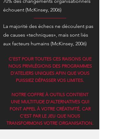
70% des changements organisationnels
échouent (McKinsey, 2006)
​La majorité des échecs ne découlent pas
de causes «techniques», mais sont liés
aux facteurs humains (McKinsey, 2006)
C'EST POUR TOUTES CES RAISONS QUE
NOUS PRIVILÉGIONS DES PROGRAMMES
D'ATELIERS UNIQUES AFIN QUE VOUS
PUISSIEZ DÉPASSER VOS LIMITES.
NOTRE COFFRE À OUTILS CONTIENT
UNE MULTITUDE D'ALTERNATIVES QUI
FONT APPEL À VOTRE CRÉATIVITÉ, CAR
C'EST PAR LE JEU QUE NOUS
TRANSFORMONS VOTRE ORGANISATION.