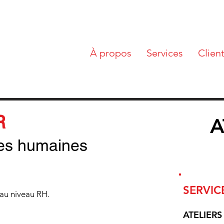
À propos
Services
Clien
R
A
ces humaines
SERVIC
n au niveau RH.
ATELIERS