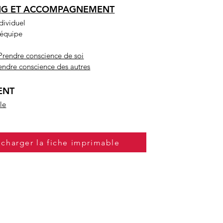
NG ET ACCOMPAGNEMENT
dividuel
’équipe
:
 Prendre conscience de soi
endre conscience des autres
ENT
le
écharger la fiche imprimable
E MOUVEMENT !