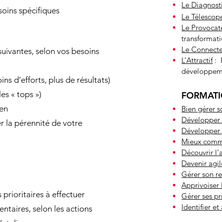
Le Diagnost
soins spécifiques
Le Télesco
Le Provoca
transformat
Le Connect
suivantes, selon vos besoins
L’Attractif
: 
développeme
s d’efforts, plus de résultats)
es « tops »)
FORMAT
ien
Bien gérer 
Développer 
er la pérennité de votre
Développer 
Mieux commu
Découvrir l’a
Devenir agil
Gérer son 
Apprivoiser l
 prioritaires à effectuer
Gérer ses pr
Identifier e
ntaires, selon les actions