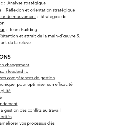
ic
: Analyse stratégique
pe
: Réflexion et orientation stratégique
teur de mouvement
: Stratégies de
ion
eur
: Team Building
Rétention et attrait de la main-d’œuvre &
nt de la relève
IONS
son changement
son leadership
ses compétences de gestion
niquer pour optimiser son efficacité
gilité
e
rendement
a gestion des conflits au travail
iorités
t améliorer vos processus clés