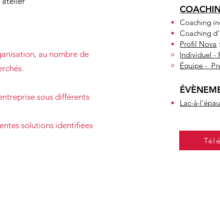
’atelier
COACHI
Coaching in
Coaching d
Profil Nova
rganisation, au nombre de
Individuel -
Équipe - Pr
erchés.
ÉVÈNEM
entreprise sous différents
Lac-à-l'épau
rentes solutions identifiées
Tél
OSEZ LE CHANGEMENT ET JOIGNEZ L