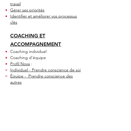
travail
Gérer ses priorités
Identifier et améliorer vos processus
clés
COACHING ET
ACCOMPAGNEMENT
Coaching individuel
Coaching d’équipe
Profil Nova
:
Individuel - Prendre conscience de soi
Équipe - Prendre conscience des
autres
ÉVÈNEMENT
Lac-à-l'épaule
Télécharger la fiche imprimable