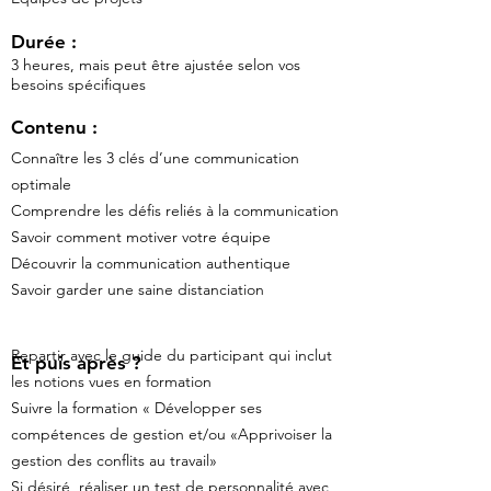
Durée :
3 heures, mais peut être ajustée selon vos
besoins spécifiques
Contenu :
Connaître les 3 clés d’une communication
optimale
Comprendre les défis reliés à la communication
Savoir comment motiver votre équipe
Découvrir la communication authentique
Savoir garder une saine distanciation
Repartir avec le guide du participant qui inclut
Et puis après ?
les notions vues en formation
Suivre la formation « Développer ses
compétences de gestion et/ou «Apprivoiser la
gestion des conflits au travail»
Si désiré, réaliser un test de personnalité avec