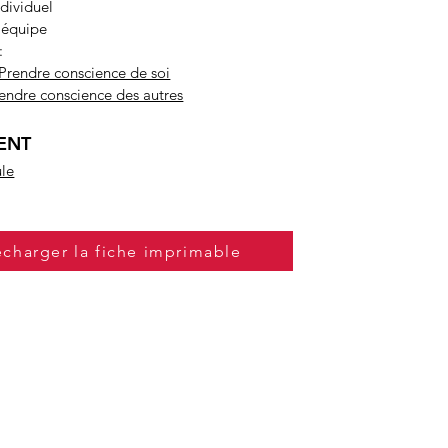
dividuel
’équipe
:
 Prendre conscience de soi
endre conscience des autres
ENT
ule
écharger la fiche imprimable
E MOUVEMENT !