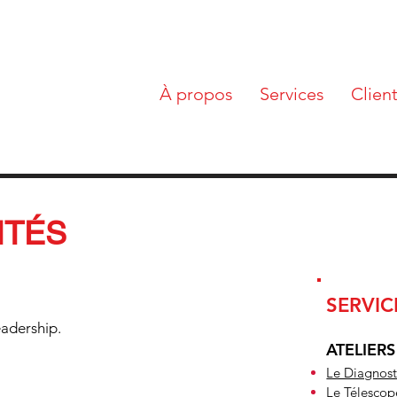
À propos
Services
Clien
ITÉS
SERVI
eadership.
ATELIERS
Le Diagnost
Le Télescop