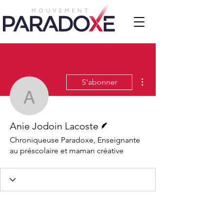
Plus d'actions
S'abonner
Anie Jodoin Lacoste
Écrivain
Anie Jodoin Lacoste
Chroniqueuse Paradoxe, Enseignante
au préscolaire et maman créative