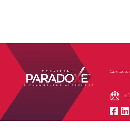
OSEZ LE CHANGEMENT ET JOIGNEZ L
​Contacte
:
in