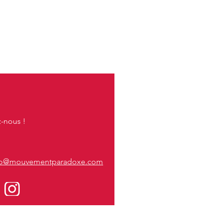
E MOUVEMENT !
z-nous !
fo@mouvementparadoxe.com